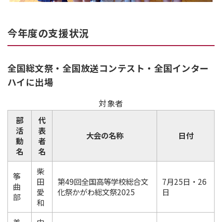
今年度の支援状況
全国総文祭・全国放送コンテスト・全国インター
ハイに出場
対象者
部
代
活
表
大会の名称
日付
動
者
名
名
柴
筝
田
第49回全国高等学校総合文
7月25日・26
曲
愛
化祭かがわ総文祭2025
日
部
和
美
中