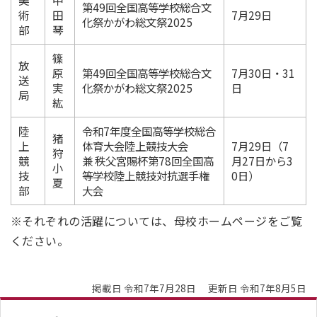
第49回全国高等学校総合文
術
田
7月29日
化祭かがわ総文祭2025
部
琴
篠
放
原
第49回全国高等学校総合文
7月30日・31
送
実
化祭かがわ総文祭2025
日
局
紘
陸
令和7年度全国高等学校総合
猪
上
体育大会陸上競技大会
7月29日（7
狩
競
兼 秩父宮賜杯第78回全国高
月27日から3
小
技
等学校陸上競技対抗選手権
0日）
夏
部
大会
※それぞれの活躍については、母校ホームページをご覧
ください。
掲載日 令和7年7月28日
更新日 令和7年8月5日