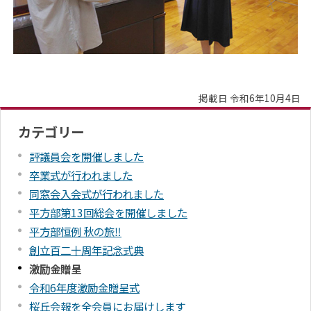
掲載日 令和6年10月4日
カテゴリー
評議員会を開催しました
卒業式が行われました
同窓会入会式が行われました
平方部第13回総会を開催しました
平方部恒例 秋の旅‼
創立百二十周年記念式典
激励金贈呈
令和6年度激励金贈呈式
桜丘会報を全会員にお届けします